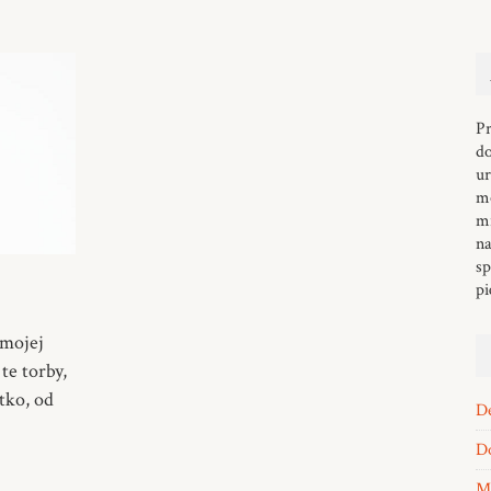
Pr
d
ur
mo
mi
na
sp
pi
 mojej
te torby,
tko, od
D
Do
M