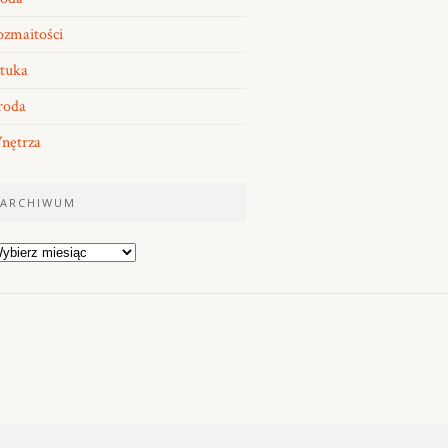
zmaitości
tuka
roda
nętrza
ARCHIWUM
rchiwum