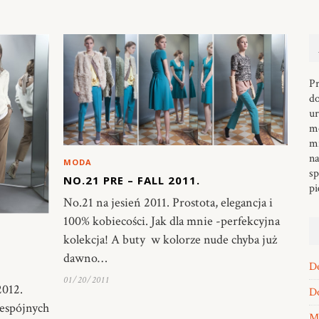
Pr
d
ur
mo
mi
na
MODA
sp
NO.21 PRE – FALL 2011.
pi
No.21 na jesień 2011. Prostota, elegancja i
100% kobiecości. Jak dla mnie -perfekcyjna
kolekcja! A buty w kolorze nude chyba już
dawno…
D
01/20/2011
2012.
Do
iespójnych
M