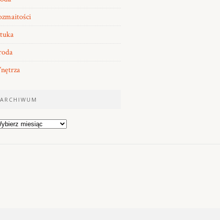
zmaitości
tuka
roda
nętrza
ARCHIWUM
rchiwum