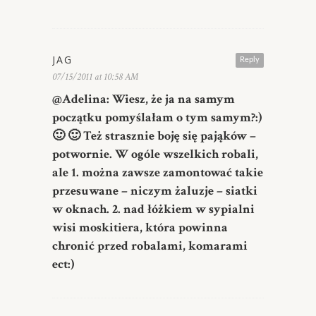
JAG
Reply
07/15/2011 at 10:58 AM
@Adelina: Wiesz, że ja na samym
początku pomyślałam o tym samym?:)
🙂 🙂 Też strasznie boję się pająków –
potwornie. W ogóle wszelkich robali,
ale 1. można zawsze zamontować takie
przesuwane – niczym żaluzje – siatki
w oknach. 2. nad łóżkiem w sypialni
wisi moskitiera, która powinna
chronić przed robalami, komarami
ect:)