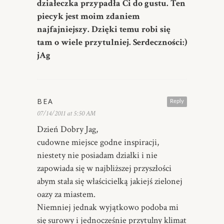
działeczka przypadła Ci do gustu. Ten
piecyk jest moim zdaniem
najfajniejszy. Dzięki temu robi się
tam o wiele przytulniej. Serdeczności:)
jAg
BEA
Reply
07/14/2011 at 5:50 AM
Dzień Dobry Jag,
cudowne miejsce godne inspiracji,
niestety nie posiadam działki i nie
zapowiada się w najbliższej przyszłości
abym stała się właścicielką jakiejś zielonej
oazy za miastem.
Niemniej jednak wyjątkowo podoba mi
się surowy i jednocześnie przytulny klimat