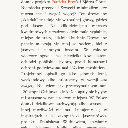
domek projektu
Patricka Frey
’a i Björna Götte.
Niemiecka precyzja i Szwecki minimalizm, czy
można chcieć czegoś więcej? Ten drewniany
„składak” znajduje się w totalnej głuszy, gdzieś
pod lasem. Na kilkudziesięciu metrach
kwadratowych urządzono dwie małe sypialnie,
miejsce do pracy, jadalnie i kuchnię. Drewniane
panele mieszają się tutaj ze szkłem, biel z
jasnym i ciemnym brązem. W chłodne
wieczory ogrzeje nas niewielka koza, latem
ochłodzi pobliskie jezioro, przed komarami
ochroni podwieszona nad łóżkiem moskitiera.
Projektanci opisali go jako „domek letni,
weekendowy albo całoroczny w wersji
low
budget
„. Nie wiem jak przetrzymałabym tam
-20 stopni Celsjusza, ale każde upały nie byłyby
mi straszne w tym uroczym miejscu. W Polsce
domki działkowe zachwycają albo straszą –
innej możliwości nie ma. Lubujemy się w
inspiracjach a la’ zakopiańska Jaszczurówka
projektu Stanisława Witkiewicza, stawiamy
sobie blaszane budki albo murowane,