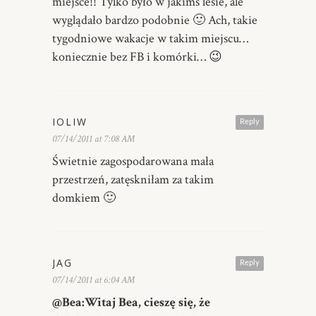
miejsce!! Tylko było w jakimś lesie, ale
wyglądało bardzo podobnie 🙂 Ach, takie
tygodniowe wakacje w takim miejscu…
koniecznie bez FB i komórki… 😉
IOLIW
Reply
07/14/2011 at 7:08 AM
Świetnie zagospodarowana mała
przestrzeń, zatęskniłam za takim
domkiem 🙂
JAG
Reply
07/14/2011 at 6:04 AM
@Bea:Witaj Bea, cieszę się, że