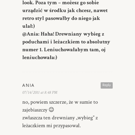
look. Poza tym – możesz go sobie
urządzić w środku jak chcesz, nawet
retro styl pasowałby do niego jak
ulał:)
@Ania: Haha! Drewniany wybieg z
poduchami i leżaczkiem to absolutny
numer 1. Leniuchowałabym tam, oj
leniuchowała:)
ANIA
Reply
07/14/2011 at 8:48 PM
no, powiem szczerze, że w sumie to
zajebiaszczy 😉
zwłaszcza ten drewniany „wybieg” z
leżaczkiem mi przypasował.