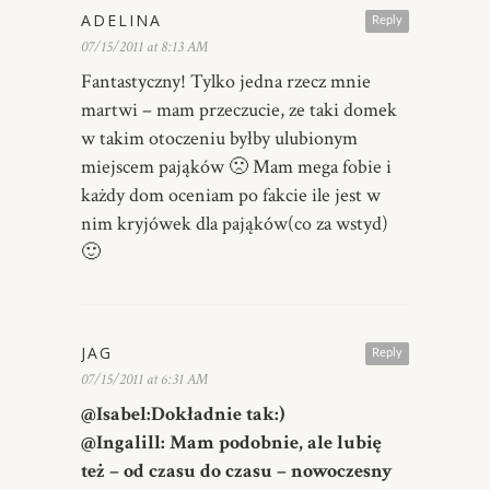
ADELINA
Reply
07/15/2011 at 8:13 AM
Fantastyczny! Tylko jedna rzecz mnie
martwi – mam przeczucie, ze taki domek
w takim otoczeniu byłby ulubionym
miejscem pająków 🙁 Mam mega fobie i
każdy dom oceniam po fakcie ile jest w
nim kryjówek dla pająków(co za wstyd)
🙂
JAG
Reply
07/15/2011 at 6:31 AM
@Isabel:Dokładnie tak:)
@Ingalill: Mam podobnie, ale lubię
też – od czasu do czasu – nowoczesny