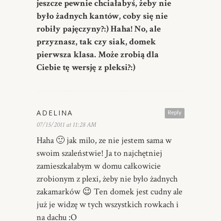
jeszcze pewnie chciałabyś, żeby nie
było żadnych kantów, coby się nie
robiły pajęczyny?:) Haha! No, ale
przyznasz, tak czy siak, domek
pierwsza klasa. Może zrobią dla
Ciebie tę wersję z pleksi?:)
ADELINA
Reply
07/15/2011 at 11:28 AM
Haha 🙂 jak milo, ze nie jestem sama w
swoim szaleństwie! Ja to najchętniej
zamieszkałabym w domu całkowicie
zrobionym z plexi, żeby nie było żadnych
zakamarków 😉 Ten domek jest cudny ale
już je widzę w tych wszystkich rowkach i
na dachu :O