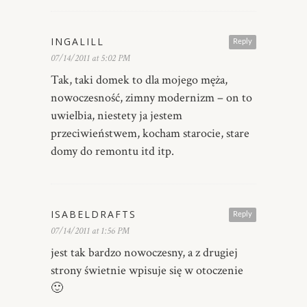
INGALILL
Reply
07/14/2011 at 5:02 PM
Tak, taki domek to dla mojego męża,
nowoczesność, zimny modernizm – on to
uwielbia, niestety ja jestem
przeciwieństwem, kocham starocie, stare
domy do remontu itd itp.
ISABELDRAFTS
Reply
07/14/2011 at 1:56 PM
jest tak bardzo nowoczesny, a z drugiej
strony świetnie wpisuje się w otoczenie
🙂