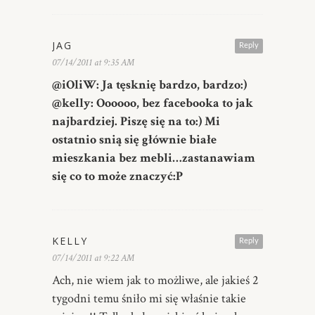
JAG
Reply
07/14/2011 at 9:35 AM
@iOliW: Ja tęsknię bardzo, bardzo:)
@kelly: Oooooo, bez facebooka to jak
najbardziej. Piszę się na to:) Mi
ostatnio snią się głównie białe
mieszkania bez mebli…zastanawiam
się co to może znaczyć:P
KELLY
Reply
07/14/2011 at 9:22 AM
Ach, nie wiem jak to możliwe, ale jakieś 2
tygodni temu śniło mi się właśnie takie