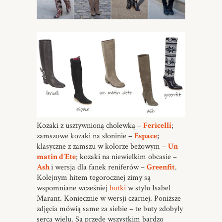
Kozaki z usztywnioną cholewką –
Fericelli
;
zamszowe kozaki na słoninie –
Espace
;
klasyczne z zamszu w kolorze beżowym –
Un
matin d’Ete
; kozaki na niewielkim obcasie –
Ash
i wersja dla fanek reniferów –
Greenfit
.
Kolejnym hitem tegorocznej zimy są
wspomniane wcześniej
botki
w stylu Isabel
Marant. Koniecznie w wersji czarnej. Poniższe
zdjęcia mówią same za siebie – te buty zdobyły
serca wielu. Są przede wszystkim bardzo