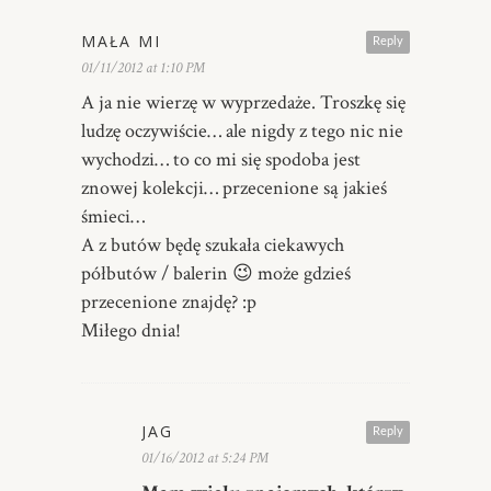
MAŁA MI
Reply
01/11/2012 at 1:10 PM
A ja nie wierzę w wyprzedaże. Troszkę się
ludzę oczywiście… ale nigdy z tego nic nie
wychodzi… to co mi się spodoba jest
znowej kolekcji… przecenione są jakieś
śmieci…
A z butów będę szukała ciekawych
półbutów / balerin 😉 może gdzieś
przecenione znajdę? :p
Miłego dnia!
JAG
Reply
01/16/2012 at 5:24 PM