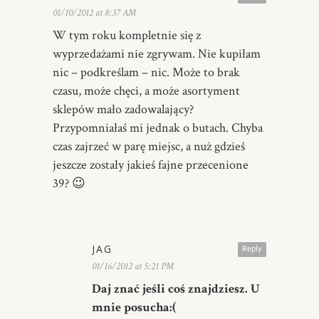
01/10/2012 at 8:37 AM
W tym roku kompletnie się z
wyprzedażami nie zgrywam. Nie kupiłam
nic – podkreślam – nic. Może to brak
czasu, może chęci, a może asortyment
sklepów mało zadowalający?
Przypomniałaś mi jednak o butach. Chyba
czas zajrzeć w parę miejsc, a nuż gdzieś
jeszcze zostały jakieś fajne przecenione
39? 😉
JAG
Reply
01/16/2012 at 5:21 PM
Daj znać jeśli coś znajdziesz. U
mnie posucha:(