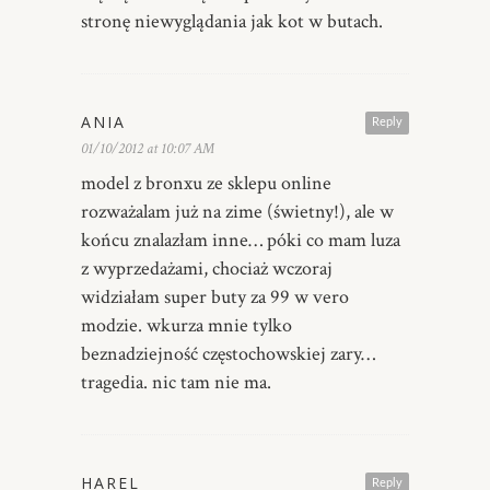
stronę niewyglądania jak kot w butach.
ANIA
Reply
01/10/2012 at 10:07 AM
model z bronxu ze sklepu online
rozważalam już na zime (świetny!), ale w
końcu znalazłam inne… póki co mam luza
z wyprzedażami, chociaż wczoraj
widziałam super buty za 99 w vero
modzie. wkurza mnie tylko
beznadziejność częstochowskiej zary…
tragedia. nic tam nie ma.
HAREL
Reply