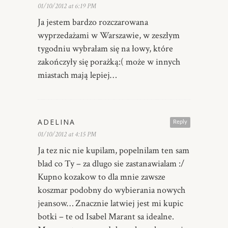
01/10/2012 at 6:19 PM
Ja jestem bardzo rozczarowana
wyprzedażami w Warszawie, w zeszłym
tygodniu wybrałam się na łowy, które
zakończyły się porażką:( może w innych
miastach mają lepiej…
ADELINA
Reply
01/10/2012 at 4:15 PM
Ja tez nic nie kupilam, popelnilam ten sam
blad co Ty – za dlugo sie zastanawialam :/
Kupno kozakow to dla mnie zawsze
koszmar podobny do wybierania nowych
jeansow… Znacznie latwiej jest mi kupic
botki – te od Isabel Marant sa idealne.