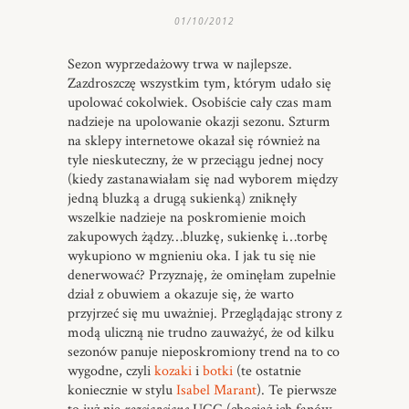
01/10/2012
Sezon wyprzedażowy trwa w najlepsze.
Zazdroszczę wszystkim tym, którym udało się
upolować cokolwiek. Osobiście cały czas mam
nadzieje na upolowanie okazji sezonu. Szturm
na sklepy internetowe okazał się również na
tyle nieskuteczny, że w przeciągu jednej nocy
(kiedy zastanawiałam się nad wyborem między
jedną bluzką a drugą sukienką) zniknęły
wszelkie nadzieje na poskromienie moich
zakupowych żądzy…bluzkę, sukienkę i…torbę
wykupiono w mgnieniu oka. I jak tu się nie
denerwować? Przyznaję, że ominęłam zupełnie
dział z obuwiem a okazuje się, że warto
przyjrzeć się mu uważniej. Przeglądając strony z
modą uliczną nie trudno zauważyć, że od kilku
sezonów panuje nieposkromiony trend na to co
wygodne, czyli
kozaki
i
botki
(te ostatnie
koniecznie w stylu
Isabel Marant
). Te pierwsze