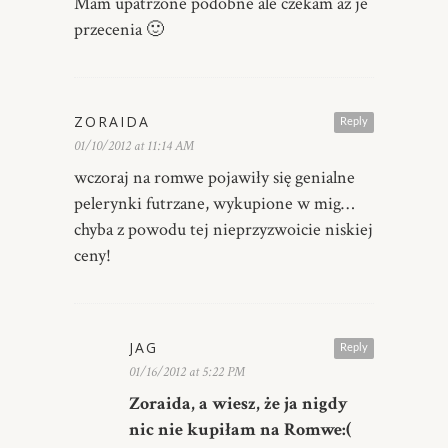
Mam upatrzone podobne ale czekam az je
przecenia 🙂
ZORAIDA
Reply
01/10/2012 at 11:14 AM
wczoraj na romwe pojawiły się genialne
pelerynki futrzane, wykupione w mig…
chyba z powodu tej nieprzyzwoicie niskiej
ceny!
JAG
Reply
01/16/2012 at 5:22 PM
Zoraida, a wiesz, że ja nigdy
nic nie kupiłam na Romwe:(