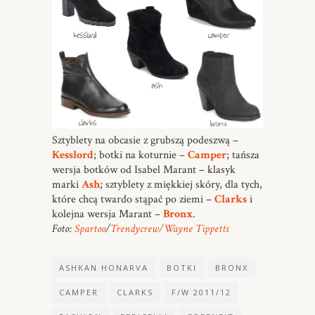
Sztyblety na obcasie z grubszą podeszwą –
Kesslord
; botki na koturnie –
Camper
; tańsza
wersja botków od Isabel Marant – klasyk
marki
Ash
; sztyblety z miękkiej skóry, dla tych,
które chcą twardo stąpać po ziemi –
Clarks
i
kolejna wersja Marant –
Bronx
.
Foto:
Spartoo
/
Trendycrew
/Wayne Tippetts
ASHKAN HONARVA
BOTKI
BRONX
CAMPER
CLARKS
F/W 2011/12