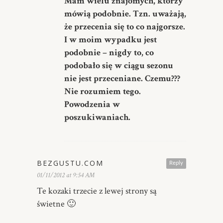
Mam wielu znajomych, którzy
mówią podobnie. Tzn. uważają,
że przecenia się to co najgorsze.
I w moim wypadku jest
podobnie – nigdy to, co
podobało się w ciągu sezonu
nie jest przeceniane. Czemu???
Nie rozumiem tego.
Powodzenia w
poszukiwaniach.
BEZGUSTU.COM
Reply
01/11/2012 at 9:54 AM
Te kozaki trzecie z lewej strony są
świetne 🙂