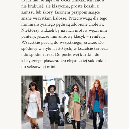
to już nie
rozciapciane
UGG (chociaż ich fanów
nie brakuje), ale klasyczne, proste kozaki z
zamszu lub skóry, fasonem przypominające
znane wszystkim kalosze. Przeciwwagą dla tego
minimalistycznego pędu są zdobione cholewy.
Niektórzy widzieli by na nich motyw węża, inni
pantery, jeszcze inni zimowy klasyk – renifery.
Wszystkie pasują do wszystkiego, zawsze. Do
spódnicy w stylu lat 50’tych, w kształcie trapezu
i do spodni rurek. Do puchowej kurtki i do
klasycznego płaszcza. Do eleganckiej sukienki i
do seksownej mini.