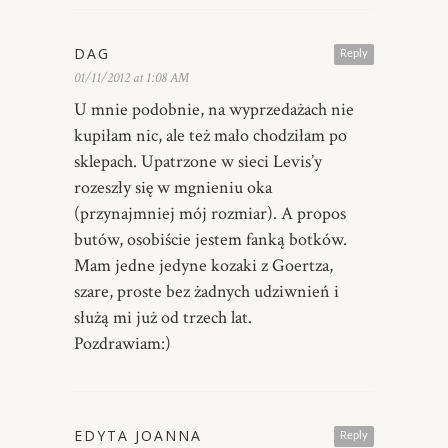
DAG
Reply
01/11/2012 at 1:08 AM
U mnie podobnie, na wyprzedażach nie
kupiłam nic, ale też mało chodziłam po
sklepach. Upatrzone w sieci Levis’y
rozeszły się w mgnieniu oka
(przynajmniej mój rozmiar). A propos
butów, osobiście jestem fanką botków.
Mam jedne jedyne kozaki z Goertza,
szare, proste bez żadnych udziwnień i
służą mi już od trzech lat.
Pozdrawiam:)
EDYTA JOANNA
Reply