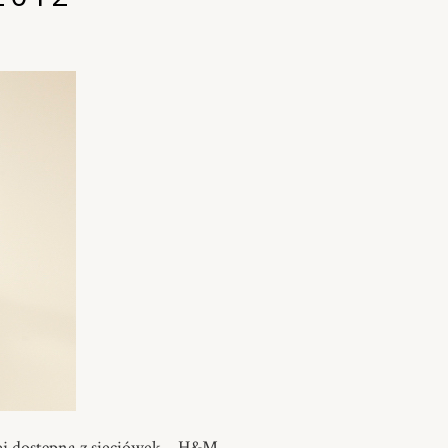
iej dostępną z sieciówek – H&M.