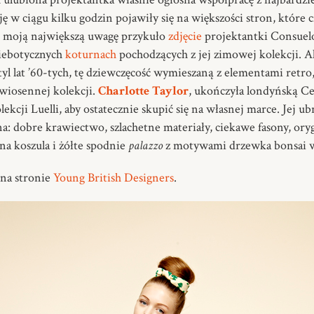
ę w ciągu kilku godzin pojawiły się na większości stron, które
ji moją największą uwagę przykuło
zdjęcie
projektantki Consuelo
iebotycznych
koturnach
pochodzących z jej zimowej kolekcji. A
yl lat ’60-tych, tę dziewczęcość wymieszaną z elementami retro,
 wiosennej kolekcji.
Charlotte Taylor
, ukończyła londyńską Ce
kcji Luelli, aby ostatecznie skupić się na własnej marce. Jej ub
: dobre krawiectwo, szlachetne materiały, ciekawe fasony, oryg
na koszula i żółte spodnie
palazzo
z motywami drzewka bonsai w
 na stronie
Young British Designers
.