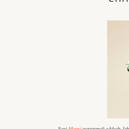
Fani
Marni
wstrzymali oddech. Ich